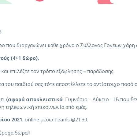
!
ο που διοργανώνει κάθε χρόνο ο Σύλλογος Γονέων χάρη σ
ούς (4+1 δώρο).
 και επιλέξτε τον τρόπο εξόφλησης – παράδοσης.
τα του παιδιού σας τότε αποστέλλετε το αντίστοιχο ποσό 
ίτι
(αφορά αποκλειστικά
Γυμνάσιο – Λύκειο – IB που δεν
η τηλεφωνική επικοινωνία από εμάς.
ίου 2021
, online μέσω Teams @21.30.
ροχα δώρα!!!