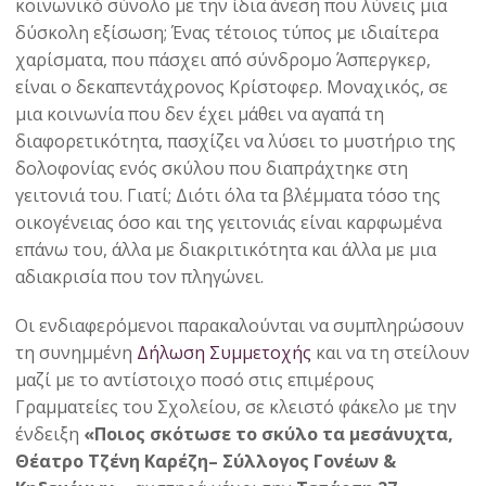
κοινωνικό σύνολο με την ίδια άνεση που λύνεις μια
δύσκολη εξίσωση; Ένας τέτοιος τύπος με ιδιαίτερα
χαρίσματα, που πάσχει από σύνδρομο Άσπεργκερ,
είναι ο δεκαπεντάχρονος Κρίστοφερ. Μοναχικός, σε
μια κοινωνία που δεν έχει μάθει να αγαπά τη
διαφορετικότητα, πασχίζει να λύσει το μυστήριο της
δολοφονίας ενός σκύλου που διαπράχτηκε στη
γειτονιά του. Γιατί; Διότι όλα τα βλέμματα τόσο της
οικογένειας όσο και της γειτονιάς είναι καρφωμένα
επάνω του, άλλα με διακριτικότητα και άλλα με μια
αδιακρισία που τον πληγώνει.
Οι ενδιαφερόμενοι παρακαλούνται να συμπληρώσουν
τη συνημμένη
Δήλωση Συμμετοχής
και να τη στείλουν
μαζί με το αντίστοιχο ποσό στις επιμέρους
Γραμματείες του Σχολείου, σε κλειστό φάκελο με την
ένδειξη
«Ποιος σκότωσε το σκύλο τα μεσάνυχτα,
Θέατρο Τζένη Καρέζη– Σύλλογος Γονέων &