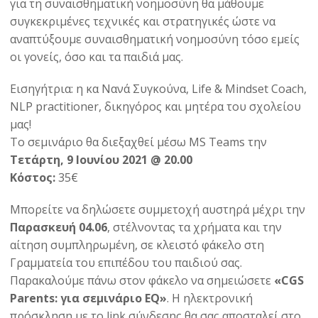
για τη συναισθηματική νοημοσύνη θα μάθουμε
συγκεκριμένες τεχνικές και στρατηγικές ώστε να
αναπτύξουμε συναισθηματική νοημοσύνη τόσο εμείς
οι γονείς, όσο και τα παιδιά μας.
Εισηγήτρια: η κα Νανά Συγκούνα, Life & Mindset Coach,
NLP practitioner, δικηγόρος και μητέρα του σχολείου
μας!
Το σεμινάριο θα διεξαχθεί μέσω MS Teams την
Τετάρτη, 9 Ιουνίου 2021 @ 20.00
Κόστος:
35€
Μπορείτε να δηλώσετε συμμετοχή αυστηρά μέχρι την
Παρασκευή 04.06
, στέλνοντας τα χρήματα και την
αίτηση συμπληρωμένη, σε κλειστό φάκελο στη
Γραμματεία του επιπέδου του παιδιού σας.
Παρακαλούμε πάνω στον φάκελο να σημειώσετε
«CGS
Parents: για σεμινάριο EQ»
. Η ηλεκτρονική
πρόσκληση με το link σύνδεσης θα σας αποσταλεί στο