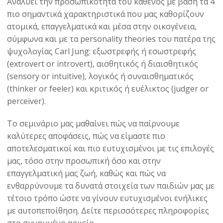
Αναλύει την προσωπικότητα του καθενός με βάση τα 4
πιο σημαντικά χαρακτηριστικά που μας καθορίζουν
ατομικά, επαγγελματικά και μέσα στην οικογένεια,
σύμφωνα και με τα personality theories του πατέρα της
ψυχολογίας Carl Jung: εξωστρεφής ή εσωστρεφής
(extrovert or introvert), αισθητικός ή διαισθητικός
(sensory or intuitive), λογικός ή συναισθηματικός
(thinker or feeler) και κριτικός ή ευέλικτος (judger or
perceiver).
Το σεμινάριο μας μαθαίνει πώς να παίρνουμε
καλύτερες αποφάσεις, πώς να είμαστε πιο
αποτελεσματικοί και πιο ευτυχισμένοι με τις επιλογές
μας, τόσο στην προσωπική όσο και στην
επαγγελματική μας ζωή, καθώς και πώς να
ενθαρρύνουμε τα δυνατά στοιχεία των παιδιών μας με
τέτοιο τρόπο ώστε να γίνουν ευτυχισμένοι ενήλικες
με αυτοπεποίθηση. Δείτε περισσότερες πληροφορίες
στο συνημμένο αρχείο.