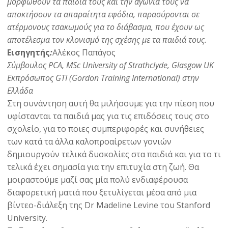
μορφωθούν τα παιδιά τους και την αγωνία τους να
αποκτήσουν τα απαραίτητα εφόδια, παρασύρονται σε
ατέρμονους τσακωμούς για το διάβασμα, που έχουν ως
αποτέλεσμα τον κλονισμό της σχέσης με τα παιδιά τους.
Εισηγητής
:
Αλέκος Παπάγος
Σύμβουλος PCA, MSc University of Strathclyde, Glasgow UK
Εκπρόσωπος GTI (Gordon Training International) στην
Ελλάδα
Στη συνάντηση αυτή θα μιλήσουμε για την πίεση που
υφίστανται τα παιδιά μας για τις επιδόσεις τους στο
σχολείο, για το ποιες συμπεριφορές και συνήθειες
των κατά τα άλλα καλοπροαίρετων γονιών
δημιουργούν τελικά δυσκολίες στα παιδιά και για το τι
τελικά έχει σημασία για την επιτυχία στη ζωή. Θα
μοιραστούμε μαζί σας μία πολύ ενδιαφέρουσα
διαφορετική ματιά που ξετυλίγεται μέσα από μια
βίντεο-διάλεξη της Dr Madeline Levine του Stanford
University.